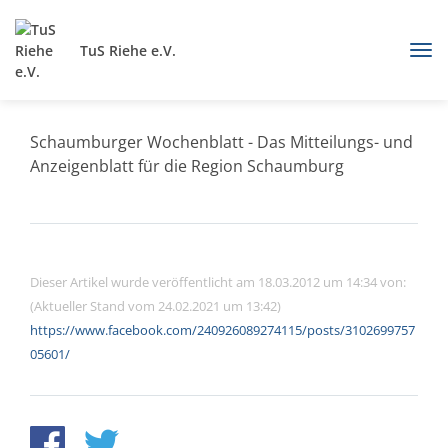
TuS Riehe e.V.
Schaumburger Wochenblatt - Das Mitteilungs- und
Anzeigenblatt für die Region Schaumburg
Dieser Artikel wurde veröffentlicht am 18.03.2012 um 14:34 von:
(Aktueller Stand vom 24.02.2021 um 13:42)
https://www.facebook.com/240926089274115/posts/3102699757
05601/