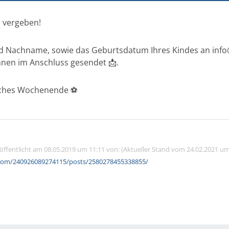
u vergeben!
nd Nachname, sowie das Geburtsdatum Ihres Kindes an info
nen im Anschluss gesendet 📩.
eiches Wochenende ⚽️
röffentlicht am 08.05.2019 um 11:11 von: (Aktueller Stand vom 24.02.2021 um
com/240926089274115/posts/2580278455338855/