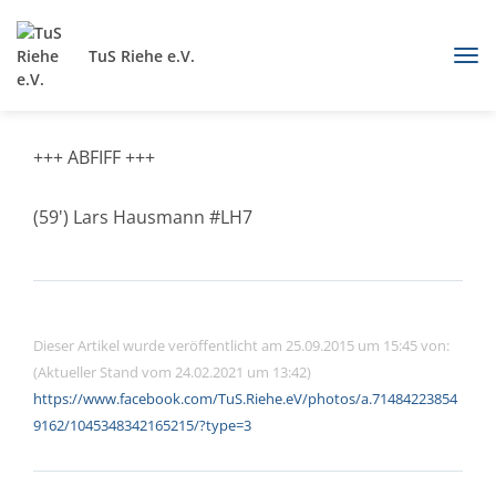
TuS Riehe e.V.
+++ ABFIFF +++
(59') Lars Hausmann #LH7
Dieser Artikel wurde veröffentlicht am 25.09.2015 um 15:45 von:
(Aktueller Stand vom 24.02.2021 um 13:42)
https://www.facebook.com/TuS.Riehe.eV/photos/a.71484223854
9162/1045348342165215/?type=3