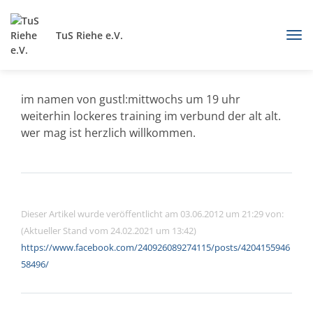
TuS Riehe e.V.
im namen von gustl:mittwochs um 19 uhr
weiterhin lockeres training im verbund der alt alt.
wer mag ist herzlich willkommen.
Dieser Artikel wurde veröffentlicht am 03.06.2012 um 21:29 von:
(Aktueller Stand vom 24.02.2021 um 13:42)
https://www.facebook.com/240926089274115/posts/4204155946
58496/